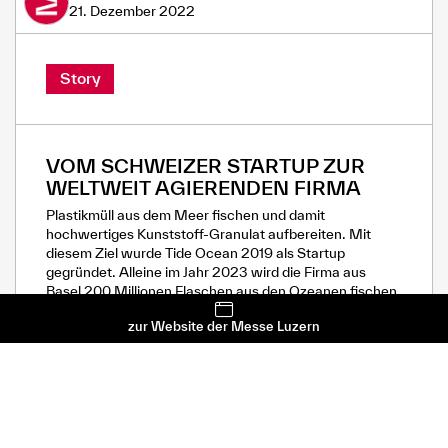
21. Dezember 2022
Story
VOM SCHWEIZER STARTUP ZUR
WELTWEIT AGIERENDEN FIRMA
Plastikmüll aus dem Meer fischen und damit
hochwertiges Kunststoff-Granulat aufbereiten. Mit
diesem Ziel wurde Tide Ocean 2019 als Startup
gegründet. Alleine im Jahr 2023 wird die Firma aus
Basel 200 Millionen Flaschen aus den Ozeanen fischen
– und ein Ende ist noch lange nicht in Sicht.
zur Website der Messe Luzern
0
Messe Luzern
8. April 2026