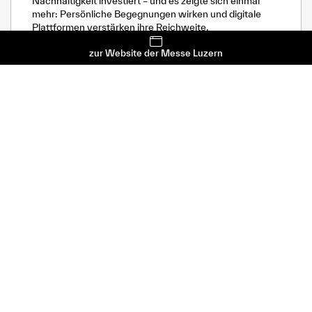
Nachhaltigkeit investiert – und es zeigte sich einmal
mehr: Persönliche Begegnungen wirken und digitale
Plattformen verstärken ihre Reichweite.
0
zur Website der Messe Luzern
Messe Luzern
10. Dezember 2024
Kundenstimme
B. BRAUN: ERFOLGSSTORY MIT
MESSEAUFTRITT UND ONLINE-
PRÄSENZ AN DER ZEBI
Von der ersten Teilnahme mit Werbewand bis zum
Premium-Aussteller: Die B. Braun Medical AG zeigt, wie
sie an der Zebi mit der Kombination aus Live-Marketing
und digitaler Präsenz einen nachhaltigen Eindruck